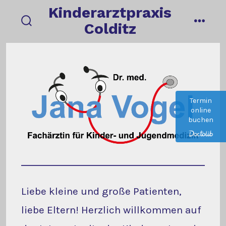
Zum
Kinderarztpraxis
Inhalt
Colditz
suche
menü
springen
ein-/ausblenden
Termin
online
buchen
Liebe kleine und große Patienten,
liebe Eltern! Herzlich willkommen auf